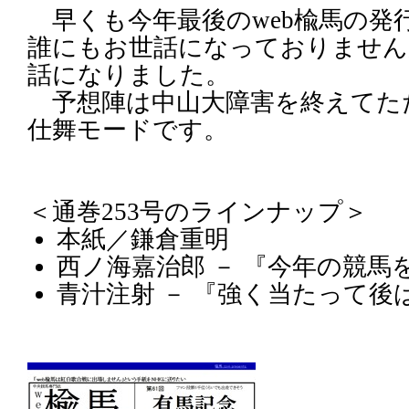
早くも今年最後のweb楡馬の発
誰にもお世話になっておりません
話になりました。
予想陣は中山大障害を終えてた
仕舞モードです。
＜通巻253号のラインナップ＞
本紙／鎌倉重明
西ノ海嘉治郎 － 『今年の競馬
青汁注射 － 『強く当たって後