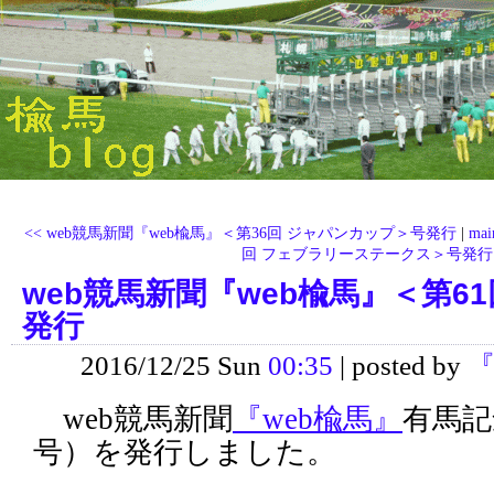
<< web競馬新聞『web楡馬』＜第36回 ジャパンカップ＞号発行
|
mai
回 フェブラリーステークス＞号発行 
web競馬新聞『web楡馬』＜第6
発行
2016/12/25 Sun
00:35
| posted by
『
web競馬新聞
『web楡馬』
有馬記
号）を発行しました。