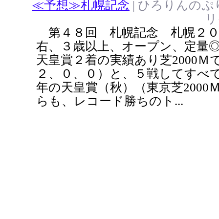
≪予想≫札幌記念
| ひろりんの
リイ
第４８回 札幌記念 札幌２０
右、３歳以上、オープン、定量
天皇賞２着の実績あり芝2000Ｍ
２、０、０）と、５戦してすべ
年の天皇賞（秋）（東京芝2000
らも、レコード勝ちのト...