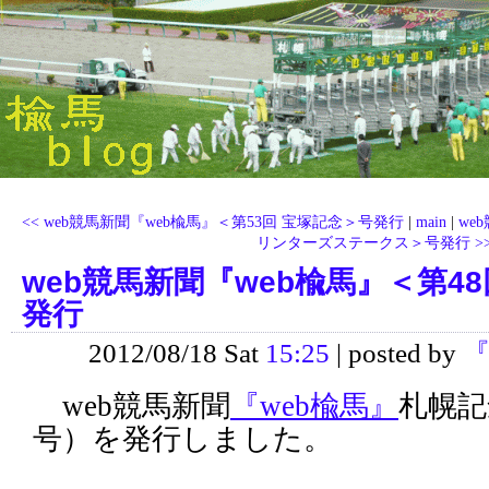
<< web競馬新聞『web楡馬』＜第53回 宝塚記念＞号発行
|
main
|
we
リンターズステークス＞号発行 >
web競馬新聞『web楡馬』＜第4
発行
2012/08/18 Sat
15:25
| posted by
『
web競馬新聞
『web楡馬』
札幌記
号）を発行しました。