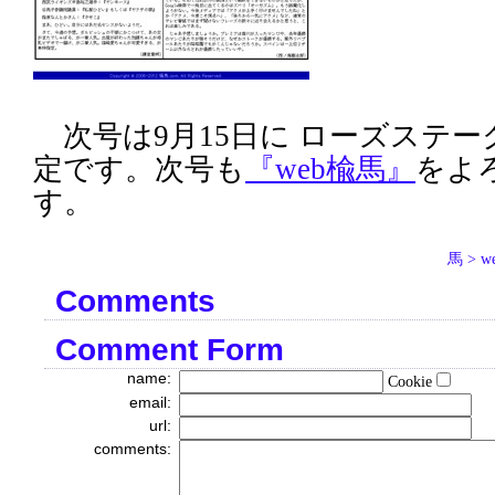
次号は9月15日に ローズステー
定です。次号も
『web楡馬』
をよ
す。
馬 > 
Comments
Comment Form
name:
Cookie
email:
url:
comments: