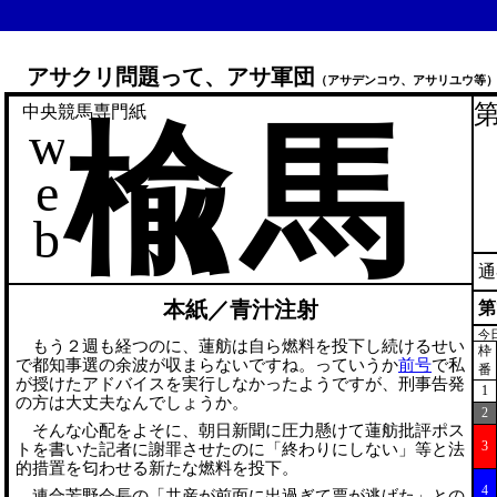
アサクリ問題って、アサ軍団
（アサデンコウ、アサリユウ等
第
中央競馬専門紙
楡馬
w
e
b
通
本紙／青汁注射
第
今
もう２週も経つのに、蓮舫は自ら燃料を投下し続けるせい
枠
で都知事選の余波が収まらないですね。っていうか
前号
で私
番
が授けたアドバイスを実行しなかったようですが、刑事告発
1
の方は大丈夫なんでしょうか。
2
そんな心配をよそに、朝日新聞に圧力懸けて蓮舫批評ポス
3
トを書いた記者に謝罪させたのに「終わりにしない」等と法
的措置を匂わせる新たな燃料を投下。
4
連合芳野会長の「共産が前面に出過ぎて票が逃げた」との