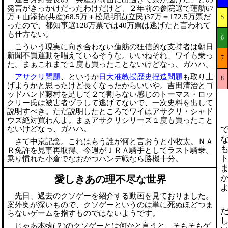
発言がきっかけだったわけだけど、２年前の参院選で蓮舫67
万＋山添拓(共産)68.5万＋松尾明弘(立民)37万＝172.5万票だ
5
ったので、都知事選128万票では40万票は逃げたと言われて
も仕方ない。
6
こういう現実に向き合わない蓮舫の狂信的な支持者は朝日
新聞不買運動を唱えているそうな。いいねそれ、ワイも乗っ
7
た。まぁこれまで１度も買ったことないけどなっ、ガハハ。
アサクリ問題
、というか
日大准教授歴史捏造問題
も取り上
8
げようかと思ったけど長くなったからいいや。吉田清治とゴ
ッドハンド藤村を足して２で割らない感じのトーマス・ロッ
クリー氏は被害者ヅラして逃げてないで、一次史料を出して
説明すべき。ただ説明したところでワイはアサクリ・シャド
ウズ絶対買わんよ。まぁアサクリシリーズ１度も買ったこと
ないけどなっ、ガハハ。
さて中京記念。これはもう誰が何と言おうと小牧太。ＮＡ
Ｒ免許を見事再取得。今週がＪＲＡ騎手としてラスト騎乗。
乗り慣れた小倉でなおかつハンデ戦なら勝機十分。
愛しきあの理不尽な世界
先日、過去のクソゲーを紹介する動画を見ておりました。
案外奥が深いもので、クソゲーというのは単に死ぬほどつま
らないゲームを指すものではないようです。
じゃあ本物(？)のクソゲーとは何かと言うと、そもそもゲ