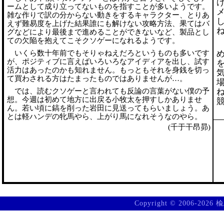
ームとして成り立ってないものを指すことが多いようです。
雑な作りで訳の分からない動きをするキャラクター、とりあ
えず難易度を上げた結果誰にも解けない攻略方法、果てはバ
グなどにより最後まで進めることができないなど、製品とし
ての欠陥を抱えてこそクソゲーになれるようです。
いくら数十年前でもそりゃねえだろというものも多いです
が、ポジティブに言えばいろいろなアイディアを出し、試す
活力はあったのかも知れません。もっともそれを身銭を切っ
て買わされる方はたまったものではありませんが…。
では、読むクソゲーと言われても反論の言葉がない僕の予
想。今週は初めて地方に出戻る小牧太を押すしかありませ
ん。若い頃に鎬を削った岩田に見送ってもらいましょう。あ
とは軽ハンデの牝馬やら、上がり馬になれそうなのやら。
(千于干昂昴)
Copyright © 2006-2026
楡