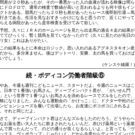
間差が２０秒あったが、その一番悪かった人の血液が流れる映像は明ら
にドロドロで、通常の検査で数値が高いと言われるよりも何十倍もイン
クトがある。競馬だったら２０秒も差があったらレース後即刻引退→馬
行きである。生活を見なおすきっかけになると思うので、近くにやって
らえる病院があったら是非検査を受けてみて欲しい。
想。久々にＪＲＡのホームページを見たら出走馬の過去４走の結果が
ててびっくり。暫く競馬を見ていなかったので（久々に見たのが先日の
リ女）これはありがたい。
の結果をもとに本命はロジック。思い入れのあるアグネスタキオン産
だから。多分来ません。後はデットーリ、安勝、太の馬を買っておけば
いでしょう。
(ケンスケ緒羅！)
続・ボディコン労働者階級⑥
あ、今週も週刊こどもニュース、スタートだよ。今週のニュースはこ
。日本で１番強いお馬さん、ディープインパクト君が、「がいせん門
」という世界で１番つよいお馬さんを決めるレースでズルをしたので、
格になりました。みんなも運動会の「かけっこ」に、ドクター中松のピ
ンピョンシューズを履いて出場したら、お友達にボコボコにされるよ
。それと同じだよ。
て、ディープインパクト君はどんなズルをしたのだろう。どうやらヘ
なお薬を悪い大人たちに飲まされたらしいんだ。赤ひげ薬局という薬屋
んで買ったんだって。のどの通りが良くなるらしいよ。と言っても「ヴ
ックス ヴェポラップ」じゃないよ。だから今度からディープインパク