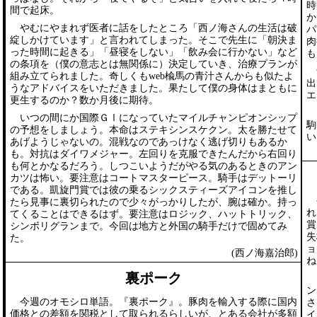
時
間で起床。
か
やむにやまれず医者に話をしたところ「西ノ海さんの生活は破
パ
綻しかけています」と言われてしまった。そこで先生に「朝決ま
肉
った時間に起きる」「昼寝をしない」「飲み会に行かない」など
も
の条項を（僕の意志とは無関係に）決定していき、治療プランが
予
組み立てられました。奇しくもweb楡馬の青汁さんからも似たよ
出
うなアドバイスをいただきました。果たして僕の身体はまともに
エ
更生するのか？数か月後に期待。
こ
いつの間にか国際ＧⅠになっていたマイルチャンピオンシップ
駒
の予想をしましょう。本命はステキシンスケクン。太を勝たせて
い
あげようじゃないの。混戦なのであっけなく逃げ切りもあるか
も。対抗はダイワメジャー。左回りを克服できたんだから右回り
も何とかなるだろう。しつこいようだがやる気のあるときのアン
カツは怖い。要注意はコートマスターピース。騎手はデットーリ
である。凱旋門賞では彼の乗るシックスティーズアイコンを推し
や
たら見事に裏切られたので少々がっかりしたが、腕は確か。持っ
れ
てくることはできるはず。要注意はロジック、ハットトリック、
賞
シンボリグランまで。今回は地方と外国の騎手だけで固めてみ
失
た。
ョ
(西ノ海嘉治郎)
ね
裏ポーク
さ
ン
今週のオモシロ単語。『裏ポーク』。豚肉を輸入する際に国内
さ
価格との差額を関税として取られるらしいが、とある会社が多額
イ