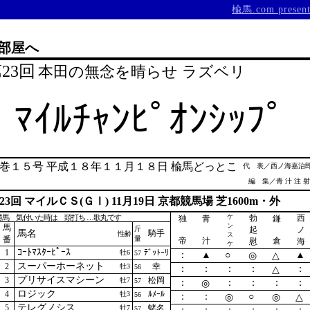
楡馬.com
present
部屋へ
23回
本田の無念を晴らせ ラズベリ
ﾏｲﾙﾁｬﾝﾋﾟｵﾝｼｯﾌﾟ
巻１５号 平成１８年１１月１８日 楡馬どっとこ
代 表／西ノ海嘉治
編 集／青 汁 注 
23回 マイルＣＳ(ＧⅠ) 11月19日 京都競馬場 芝1600m・外
勝馬 気付いた時は 頭打ち …歌丸です
ケ
勃
西
独
青
鎌
ン
馬
斤
起
ノ
馬名
騎手
性齢
ス
番
量
帝
汁
倉
慰
海
ケ
ｺｰﾄﾏｽﾀｰﾋﾟｰｽ
1
ﾃﾞｯﾄｰﾘ
牡6
57
：
▲
○
▲
◎
△
スーパーホーネット
2
幸
牡3
56
：
：
：
：
：
△
プリサイスマシーン
3
松岡
牡7
57
：
：
：
：
：
◎
ロジック
4
ﾙﾒｰﾙ
牡3
56
：
：
○
◎
◎
△
テレグノシス
5
蛯名
牡7
57