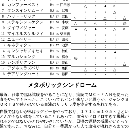
：
：
：
：
：
：
カンファーベスト
6
江田照
牡7
57
：
：
▲
○
：
△
ダンスインザムード
7
武豊
牝5
55
：
：
：
：
：
△
ハットトリック
8
岩田
牡5
57
○
：
：
：
△
△
ステキシンスケクン
9
小牧
牡3
56
○
：
：
△
△
◎
ダイワメジャー
10
安藤
牡5
57
▲
▲
：
○
△
△
マイネルスケルツィ
11
柴田善
牡3
56
：
：
：
：
：
：
ニューベリー
12
四位
牡8
57
：
：
：
：
：
：
キネティクス
13
池添
牡7
57
：
：
：
：
：
：
キンシャサノキセキ
14
秋山
牡3
55
：
：
：
：
▲
：
マルカシェンク
15
福永
牡3
56
：
：
：
：
：
◎
シンボリグラン
16
柴山
牡4
57
：
：
：
：
：
△
アグネスラズベリ
17
角田
牝5
55
：
：
：
：
△
△
デアリングハート
18
藤田
牝4
55
：
：
：
：
：
：
メタボリックシンドローム
近、仕事で臨床試験をやることになり、病院でＭＣ－ＦＡＮを使った
査をやってもらった。こういってもピンと来ないと思うが、ジャンクＳ
ＯＲＴＳで使われている血液のサラサラ度を測定するあれである。
慢ではないが私はラグビーをやっており、１７１ｃｍ１０５ｋｇとい
とんでもない体をしていることもあって、血液がドロドロすぎて機械が
れるのではないかとひやひやしていたが、日頃の運動の成果かいたって
通であった。ちなみに、自分と一番悪かった人で血液が流れきるまでの