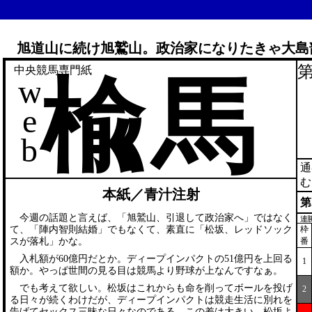
旭道山に続け旭鷲山。政治家になりたきゃ大島
第
中央競馬専門紙
楡馬
w
e
b
通
む
本紙／青汁注射
第
今週の話題と言えば、「旭鷲山、引退して政治家へ」ではなく
連
て、「陣内智則結婚」でもなくて、素直に「松坂、レッドソック
枠
スが落札」かな。
番
入札額が60億円だとか。ディープインパクトの51億円を上回る
1
額か。やっぱ世間の見る目は競馬より野球が上なんですなぁ。
でも考えて欲しい。松坂はこれからも命を削ってボールを投げ
2
る日々が続くわけだが、ディープインパクトは競走生活に別れを
告げてセックス三昧な日々なのである。この差は大きい。松坂よ