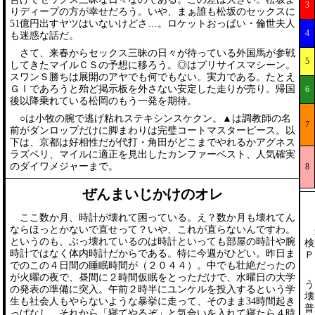
3
りディープの方が幸せだろう。いや、まぁ誰も松坂のセックスに
51億円出すヤツはいないけどさ…。ロケットおっぱい・倫世夫人
4
も迷惑な話だ。
さて、来春からセックス三昧の日々が待っている外国馬が参戦
5
してきたマイルＣＳの予想に移ろう。◎はプリサイスマシーン。
スワンＳ勝ちは展開のアヤでも何でもない。実力である。たとえ
ＧⅠであろうと殆ど掲示板を外さない安定した走りが売り。帰国
6
後以降乗れている松岡のもう一発を期待。
○は小牧の腕で逃げ粘れステキシンスケクン。▲は調教師の名
7
前がダンロップだけに脚まわりは完璧コートマスターピース。以
下は、京都は好相性だが代打・角田がどこまでやれるかアグネス
ラズベリ、マイルに適正を見出したカンファーベスト、人気確実
のダイワメジャーまで。
8
ぜんまいじかけのオレ
ここ数か月、時計が壊れて困っている。え？数か月も壊れてん
ならほっとかないで直せって？いや、これが直らないんですわ。
最
というのも、ぶっ壊れているのは時計といっても部屋の時計や腕
検
時計ではなく体内時計だからである。特に今週がひどい。昨日ま
Ｐ
でのこの４日間の睡眠時間が（２０４４）。中でも壮絶だったの
自
が火曜の夜で、昼間に２時間仮眠をとっただけで、水曜日の大学
う
の発表の準備に突入。午前２時半にユンケルを投入するという学
壊
生も社会人もやらないような暴挙に走って、そのまま34時間起き
普
っぱなし。それから「寝てやるぞ」と気合いを入れて寝たら４時